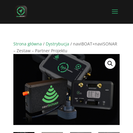
Strona główna
/
Dystrybucja
/ naviBOAT+naviSONAR
– Zestaw – Partner Projektu